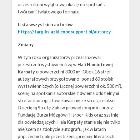
uczestnikom wyjątkową okazję do spotkań z
twórcami światowego formatu.
Lista wszystkich autorów:
https://targiksiazki.exposupport.pl/autorzy
Zmiany
W tym roku organizatorzy przearanżowali
przestrzeń wystawienniczą w
Hali Namiotowej
Karpaty
o powierzchni 3000 m². Obok 16 stref
autografowych przygotowano: ponad 60 stoisk
wystawienniczych (o łącznej powierzchni ok. 500 m²),
scenę na spotkania autorskie z dwiema oddzielnymi
strefami autografów, kawiarnię ze strefą relaksu,
Dziecięcą Strefę Zabaw prowadzoną m.in. przez
Fundację Burza Mózgów i Harper Kids oraz szatnię
dla odwiedzających. Hala Karpaty stanie się nie tylko
miejscem na zdobycie autografu, jak w latach
poprzednich, ale przestrzenią premier literackich.