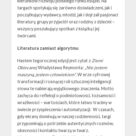
kierunków rozwoju polskiego rynku książki. Na
targach spotykają się zarówno doświadczeni, jak i
początkujący wydawcy, młodzi, jak i dojrzali pasjonaci
literatury, grupy przyjaciół oraz rodziny z dziećmi –
wszyscy poszukujący spotkań z książką i jej
twórcami.
Literatura zamiast algorytmu
Hasłem tegorocznej edycji jest cytat z
Ziemi
Obiecanej
Władysława Reymonta:
„Nie jestem
maszyną, jestem człowiekiem”
. W erze cyfrowej
transformacji i rosnącej roli sztucznej inteligencji
słowa te nabierają wyjątkowego znaczenia. Motto
zachęca do refleksji o podmiotowości, tożsamości i
wrażliwości – wartościach, które łatwo tracimy w
świecie przyspieszenia i automatyzacji.
W czasach,
gdy ekrany dominują w naszej codzienności, targi
przypominają o potrzebie autentycznych rozmów,
obecności i kontaktu twarzą w twarz.