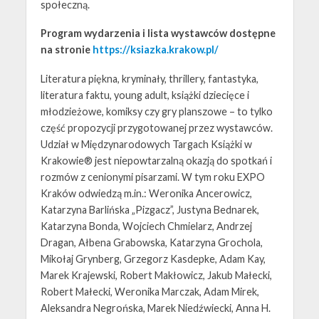
społeczną.
Program wydarzenia i lista wystawców dostępne
na stronie
https://ksiazka.krakow.pl/
Literatura piękna, kryminały, thrillery, fantastyka,
literatura faktu, young adult, książki dziecięce i
młodzieżowe, komiksy czy gry planszowe – to tylko
część propozycji przygotowanej przez wystawców.
Udział w Międzynarodowych Targach Książki w
Krakowie® jest niepowtarzalną okazją do spotkań i
rozmów z cenionymi pisarzami. W tym roku EXPO
Kraków odwiedzą m.in.: Weronika Ancerowicz,
Katarzyna Barlińska „Pizgacz”, Justyna Bednarek,
Katarzyna Bonda, Wojciech Chmielarz, Andrzej
Dragan, Ałbena Grabowska, Katarzyna Grochola,
Mikołaj Grynberg, Grzegorz Kasdepke, Adam Kay,
Marek Krajewski, Robert Makłowicz, Jakub Małecki,
Robert Małecki, Weronika Marczak, Adam Mirek,
Aleksandra Negrońska, Marek Niedźwiecki, Anna H.