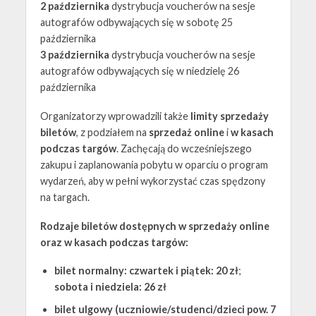
2 października
dystrybucja voucherów na sesje
autografów odbywających się w sobotę 25
października
3 października
dystrybucja voucherów na sesje
autografów odbywających się w niedzielę 26
października
Organizatorzy wprowadzili także
limity sprzedaży
biletów
, z podziałem na
sprzedaż online
i
w kasach
podczas targów
. Zachęcają do wcześniejszego
zakupu i zaplanowania pobytu w oparciu o program
wydarzeń, aby w pełni wykorzystać czas spędzony
na targach.
Rodzaje biletów dostępnych w sprzedaży online
oraz w kasach podczas targów:
bilet normalny: czwartek i piątek: 20 zł
;
sobota i niedziela: 26 zł
bilet ulgowy (uczniowie/studenci/dzieci pow. 7