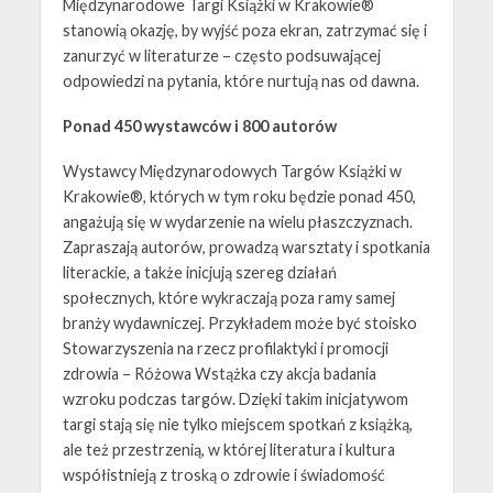
Międzynarodowe Targi Książki w Krakowie®
stanowią okazję, by wyjść poza ekran, zatrzymać się i
zanurzyć w literaturze – często podsuwającej
odpowiedzi na pytania, które nurtują nas od dawna.
Ponad 450 wystawców i 800 autorów
Wystawcy Międzynarodowych Targów Książki w
Krakowie®, których w tym roku będzie ponad 450,
angażują się w wydarzenie na wielu płaszczyznach.
Zapraszają autorów, prowadzą warsztaty i spotkania
literackie, a także inicjują szereg działań
społecznych, które wykraczają poza ramy samej
branży wydawniczej. Przykładem może być stoisko
Stowarzyszenia na rzecz profilaktyki i promocji
zdrowia – Różowa Wstążka czy akcja badania
wzroku podczas targów. Dzięki takim inicjatywom
targi stają się nie tylko miejscem spotkań z książką,
ale też przestrzenią, w której literatura i kultura
współistnieją z troską o zdrowie i świadomość