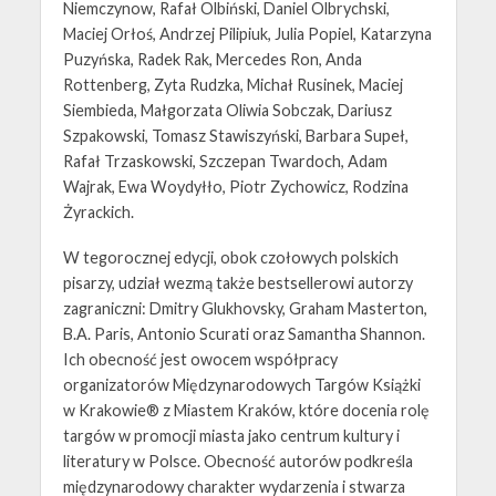
Niemczynow, Rafał Olbiński, Daniel Olbrychski,
Maciej Orłoś, Andrzej Pilipiuk, Julia Popiel, Katarzyna
Puzyńska, Radek Rak, Mercedes Ron, Anda
Rottenberg, Zyta Rudzka, Michał Rusinek, Maciej
Siembieda, Małgorzata Oliwia Sobczak, Dariusz
Szpakowski, Tomasz Stawiszyński, Barbara Supeł,
Rafał Trzaskowski, Szczepan Twardoch, Adam
Wajrak, Ewa Woydyłło, Piotr Zychowicz, Rodzina
Żyrackich.
W tegorocznej edycji, obok czołowych polskich
pisarzy, udział wezmą także bestsellerowi autorzy
zagraniczni: Dmitry Glukhovsky, Graham Masterton,
B.A. Paris, Antonio Scurati oraz Samantha Shannon.
Ich obecność jest owocem współpracy
organizatorów Międzynarodowych Targów Książki
w Krakowie® z Miastem Kraków, które docenia rolę
targów w promocji miasta jako centrum kultury i
literatury w Polsce. Obecność autorów podkreśla
międzynarodowy charakter wydarzenia i stwarza