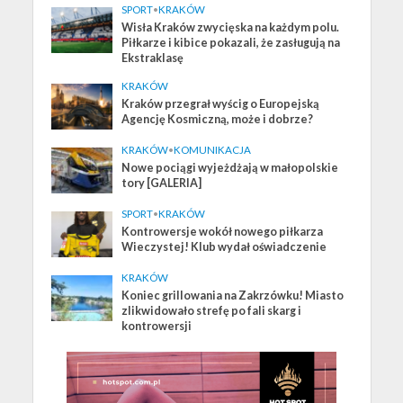
SPORT
•
KRAKÓW
Wisła Kraków zwycięska na każdym polu.
Piłkarze i kibice pokazali, że zasługują na
Ekstraklasę
KRAKÓW
Kraków przegrał wyścig o Europejską
Agencję Kosmiczną, może i dobrze?
KRAKÓW
•
KOMUNIKACJA
Nowe pociągi wyjeżdżają w małopolskie
tory [GALERIA]
SPORT
•
KRAKÓW
Kontrowersje wokół nowego piłkarza
Wieczystej! Klub wydał oświadczenie
KRAKÓW
Koniec grillowania na Zakrzówku! Miasto
zlikwidowało strefę po fali skarg i
kontrowersji