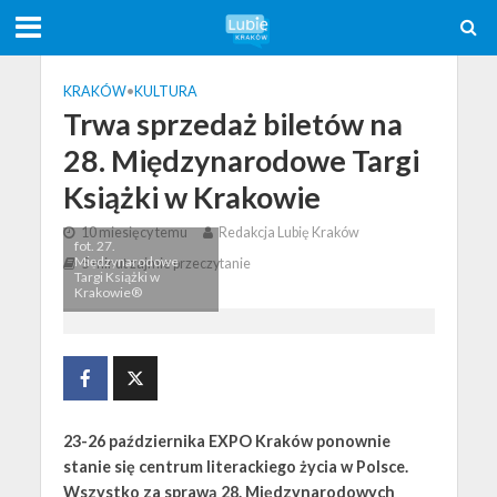
KRAKÓW
•
KULTURA
Trwa sprzedaż biletów na
28. Międzynarodowe Targi
Książki w Krakowie
10 miesięcy temu
Redakcja Lubię Kraków
fot. 27.
Międzynarodowe
5 minut zajmie przeczytanie
Targi Książki w
Krakowie®
23-26 października EXPO Kraków ponownie
stanie się centrum literackiego życia w Polsce.
Wszystko za sprawą 28. Międzynarodowych