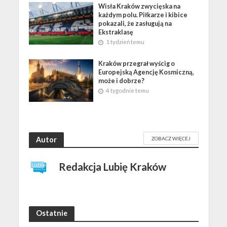
Wisła Kraków zwycięska na
każdym polu. Piłkarze i kibice
pokazali, że zasługują na
Ekstraklasę
1 tydzień temu
Kraków przegrał wyścig o
Europejską Agencję Kosmiczną,
może i dobrze?
4 tygodnie temu
Autor
ZOBACZ WIĘCEJ
Redakcja Lubię Kraków
Ostatnie