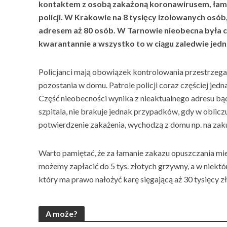
kontaktem z osobą zakażoną koronawirusem, łamie
policji. W Krakowie na 8 tysięcy izolowanych osób,
adresem aż 80 osób. W Tarnowie nieobecna była c
kwarantannie a wszystko to w ciągu zaledwie jed
Policjanci mają obowiązek kontrolowania przestrzeg
pozostania w domu. Patrole policji coraz częściej je
Część nieobecności wynika z nieaktualnego adresu bą
szpitala, nie brakuje jednak przypadków, gdy w oblic
potwierdzenie zak
ażenia, wychodzą z domu np. na zak
Warto pamiętać, że za łamanie zakazu opuszczania mi
możemy zapłacić do 5 tys. złotych grzywny, a w niekt
który ma prawo nałożyć karę sięgającą aż 30 tysięcy z
A może?