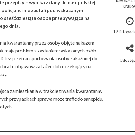
Redakcja 
 przepisy – wynika z danych małopolskiej
Krakó
 policjanci nie zastali pod wskazanym
o sześćdziesiąta osoba przebywająca na
nego dnia.
19 listopad
ania kwarantanny przez osoby objęte nakazem
dnak mają problem z zastaniem wskazany
ch osób.
dź też przetransportowania osoby zakażonej do
Udostęp
zu braku objawów zakażeni lub oczekujący na
upy.
ejsca zamieszkania w trakcie trwania kwarantanny
órych przypadkach sprawa może trafić do sanepidu,
łotych.