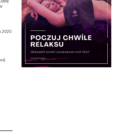
Lubię
w
a 2020
nij