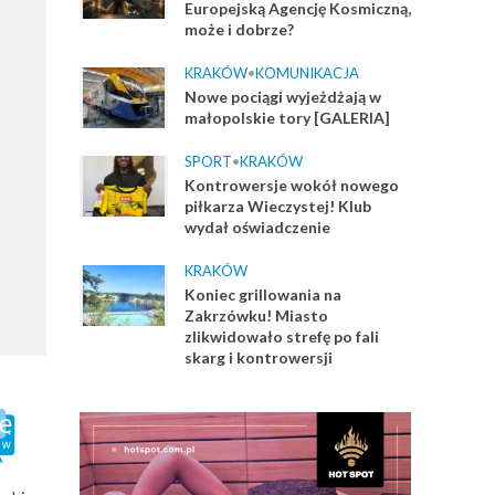
Europejską Agencję Kosmiczną,
może i dobrze?
KRAKÓW
•
KOMUNIKACJA
Nowe pociągi wyjeżdżają w
małopolskie tory [GALERIA]
SPORT
•
KRAKÓW
Kontrowersje wokół nowego
piłkarza Wieczystej! Klub
wydał oświadczenie
KRAKÓW
Koniec grillowania na
Zakrzówku! Miasto
zlikwidowało strefę po fali
skarg i kontrowersji