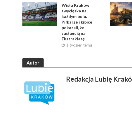
Wisła Kraków
zwycięska na
każdym polu.
Piłkarze i kibice
pokazali, że
zasługują na
Ekstraklasę
1 tydzień temu
Autor
Redakcja Lubię Krak