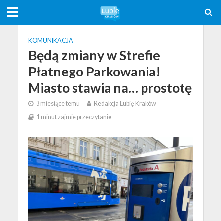
KOMUNIKACJA
Będą zmiany w Strefie
Płatnego Parkowania!
Miasto stawia na… prostotę
3 miesiące temu
Redakcja Lubię Kraków
1 minut zajmie przeczytanie