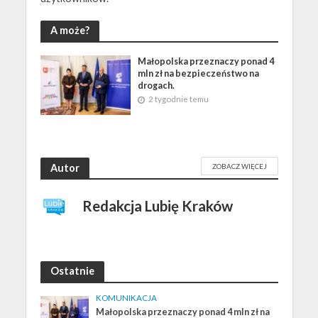
A może?
Małopolska przeznaczy ponad 4
mln zł na bezpieczeństwo na
drogach.
2 tygodnie temu
Autor
ZOBACZ WIĘCEJ
Redakcja Lubię Kraków
Ostatnie
KOMUNIKACJA
Małopolska przeznaczy ponad 4 mln zł na