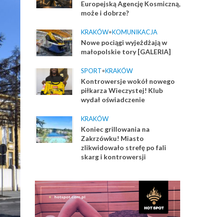
Europejską Agencję Kosmiczną,
może i dobrze?
KRAKÓW
•
KOMUNIKACJA
Nowe pociągi wyjeżdżają w
małopolskie tory [GALERIA]
SPORT
•
KRAKÓW
Kontrowersje wokół nowego
piłkarza Wieczystej! Klub
wydał oświadczenie
KRAKÓW
Koniec grillowania na
Zakrzówku! Miasto
zlikwidowało strefę po fali
skarg i kontrowersji