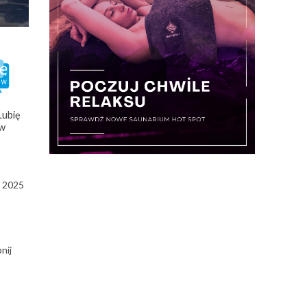
Lubię
w
a 2025
nij