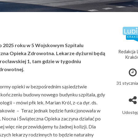
ego 2025 roku w 5 Wojskowym Szpitalu
Redakcja 
eczna Opieka Zdrowotna. Lekarze dyżurni będą
Krakó
Wrocławskiej 1, tam gdzie w tygodniu
drowotnej.
31 styczni
formy opieki w bezpośrednim sąsiedztwie
zakończeniu budowy nowego budynku szpitala, gdy
logii – mówi płk lek. Marian Król, z-ca dyr. ds.
akowie – Teraz jednak będzie funkcjonowała w
Udostęp
 Nocna i Świąteczna Opieka zaczyna działać po
więc nie przewidujemy tu żadnej kolizji. Dla
szych lekarzy rodzinnych to będzie naturalny