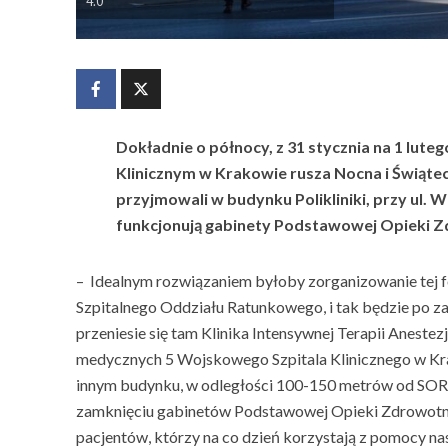
4.0
Dokładnie o północy, z 31 stycznia na 1 lut
Klinicznym w Krakowie rusza Nocna i Świąt
przyjmowali w budynku Polikliniki, przy ul. 
funkcjonują gabinety Podstawowej Opieki Z
– Idealnym rozwiązaniem byłoby zorganizowanie tej 
Szpitalnego Oddziału Ratunkowego, i tak będzie po 
przeniesie się tam Klinika Intensywnej Terapii Anestezjo
medycznych 5 Wojskowego Szpitala Klinicznego w Kr
innym budynku, w odległości 100-150 metrów od SOR.
zamknięciu gabinetów Podstawowej Opieki Zdrowotnej 
pacjentów, którzy na co dzień korzystają z pomocy na