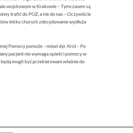
italu wojskowym w Krakowie – Tymczasem są
inny trafić do POZ, a nie do nas – Oczywiście
ntów lekko chorych zdecydowanie wydłuża
cznej Pomocy pomoże – mówi dyr. Król – Po
 dany pacjent nie wymaga opieki i pomocy w
 będą mogli być przekierowani właśnie do