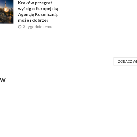
Kraków przegrał
wyścig o Europejską
Agencję Kosmiczną,
może i dobrze?
3 tygodnie temu
ZOBACZ WI
ów