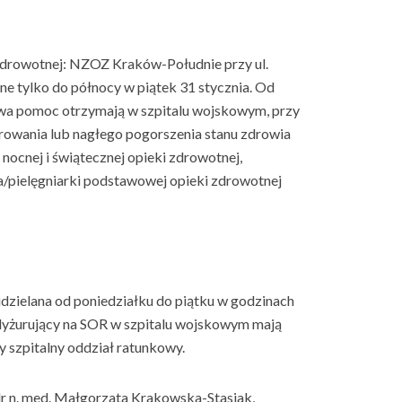
Zdrowotnej: NZOZ Kraków-Południe przy ul.
ne tylko do północy w piątek 31 stycznia. Od
wa pomoc otrzymają w szpitalu wojskowym, przy
rowania lub nagłego pogorszenia stanu zdrowia
ocnej i świątecznej opieki zdrowotnej,
za/pielęgniarki podstawowej opieki zdrowotnej
udzielana od poniedziałku do piątku w godzinach
dyżurujący na SOR w szpitalu wojskowym mają
y szpitalny oddział ratunkowy.
 dr n. med. Małgorzata Krakowska-Stasiak,