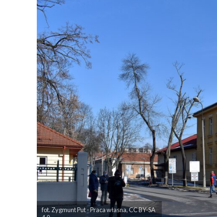
fot. Zygmunt Put - Praca własna, CC BY-SA