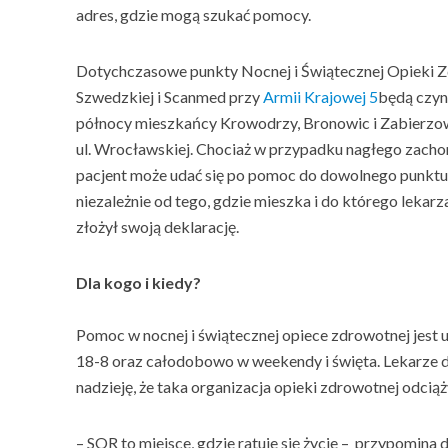
adres, gdzie mogą szukać pomocy.
Dotychczasowe punkty Nocnej i Świątecznej Opieki 
Szwedzkiej i Scanmed przy
Armii Krajowej 5
będą czyn
północy mieszkańcy Krowodrzy, Bronowic i Zabierzo
ul. Wrocławskiej. Chociaż w przypadku nagłego zacho
pacjent może udać się po pomoc do dowolnego punktu n
niezależnie od tego, gdzie mieszka i do którego lekar
złożył swoją deklarację.
Dla kogo i kiedy?
Pomoc w nocnej i świątecznej opiece zdrowotnej jest 
18-8 oraz całodobowo w weekendy i święta. Lekarze 
nadzieję, że taka organizacja opieki zdrowotnej odciąż
– SOR to miejsce, gdzie ratuje się życie – przypomina