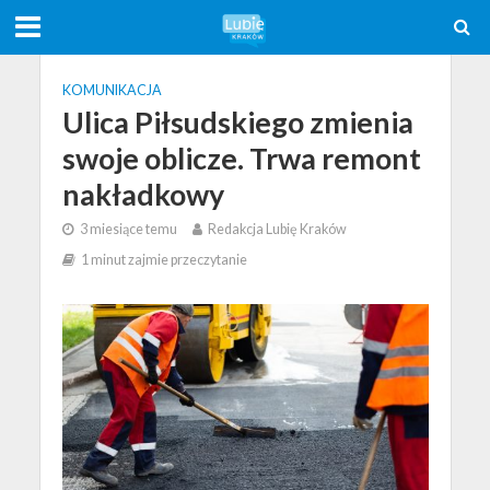
KOMUNIKACJA
Ulica Piłsudskiego zmienia
swoje oblicze. Trwa remont
nakładkowy
3 miesiące temu
Redakcja Lubię Kraków
1 minut zajmie przeczytanie