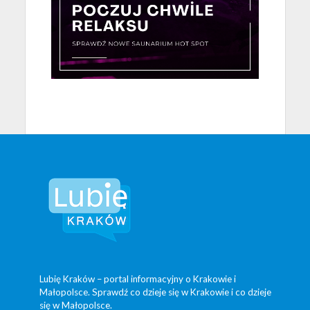
Lubię Kraków – portal informacyjny o Krakowie i
Małopolsce. Sprawdź co dzieje się w Krakowie i co dzieje
się w Małopolsce.