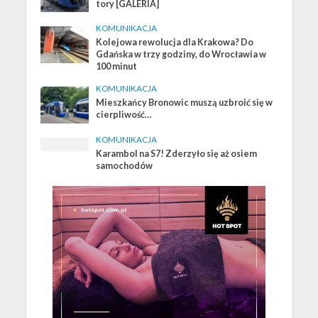
tory [GALERIA]
KOMUNIKACJA
Kolejowa rewolucja dla Krakowa? Do
Gdańska w trzy godziny, do Wrocławia w
100 minut
KOMUNIKACJA
Mieszkańcy Bronowic muszą uzbroić się w
cierpliwość…
KOMUNIKACJA
Karambol na S7! Zderzyło się aż osiem
samochodów