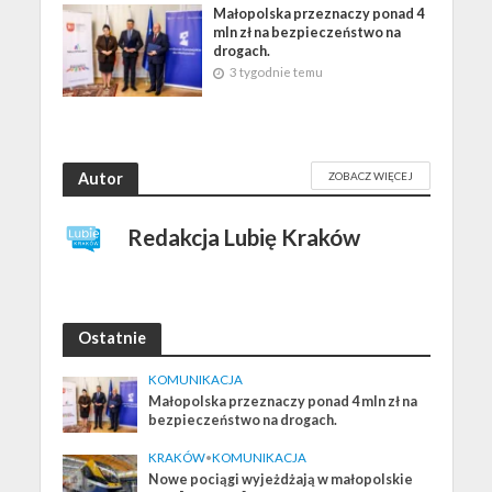
Małopolska przeznaczy ponad 4
mln zł na bezpieczeństwo na
drogach.
3 tygodnie temu
Autor
ZOBACZ WIĘCEJ
Redakcja Lubię Kraków
Ostatnie
KOMUNIKACJA
Małopolska przeznaczy ponad 4 mln zł na
bezpieczeństwo na drogach.
KRAKÓW
•
KOMUNIKACJA
Nowe pociągi wyjeżdżają w małopolskie